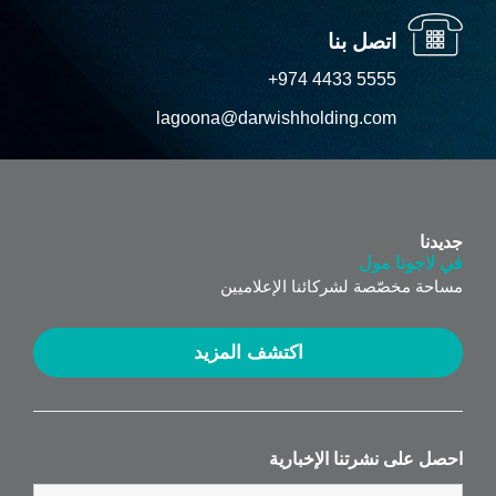
اتصل بنا
+974 4433 5555
lagoona@darwishholding.com
جديدنا
في لاجونا مول
مساحة مخصّصة لشركائنا الإعلاميين
اكتشف المزيد
احصل على نشرتنا الإخبارية