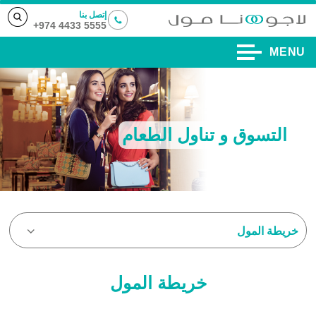
إتصل بنا
5555 4433 974+
MENU
التسوق و تناول الطعام
خريطة المول
خريطة المول