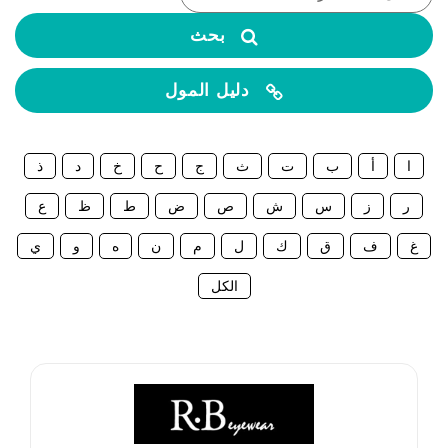
بحث
دليل المول
ا
أ
ب
ت
ث
ج
ح
خ
د
ذ
ر
ز
س
ش
ص
ض
ط
ظ
ع
غ
ف
ق
ك
ل
م
ن
ه
و
ي
الكل