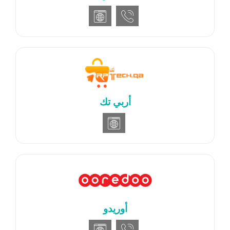
أربي تك
أوريدو