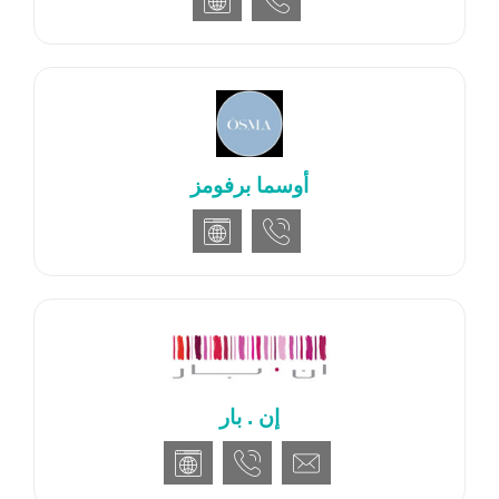
أوسما برفومز
إن . بار