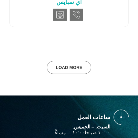
اي سبايس
LOAD MORE
ساعات العمل
السبت. – الخميس.
۱۰:۰۰ صباحاً‎ – ۱۰:۰۰ مساءًً‎