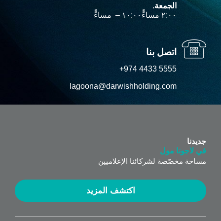
الجمعة.
۲:۰۰ مساءًً‎ – ۱۰:۰۰ مساءًً‎
اتصل بنا
+974 4433 5555
lagoona@darwishholding.com
جديدنا
في لاجونا مول
مساحة مخصّصة لشركائنا الإعلاميين
اكتشف المزيد