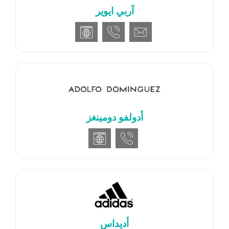
آربي ايوير
أدولفو دومينغز
أديداس