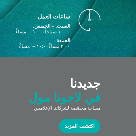
ساعات العمل
السبت. – الخميس.
۱۰:۰۰ صباحاً‎ – ۱۰:۰۰ مساءًً‎
الجمعة.
۲:۰۰ مساءًً‎ – ۱۰:۰۰ مساءًً‎
جديدنا
في لاجونا مول
مساحة مخصّصة لشركائنا الإعلاميين
اكتشف المزيد