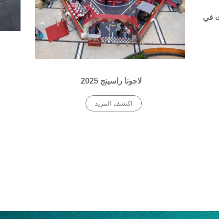
ت في
لاجونا راسينج 2025
اكتشف المزيد