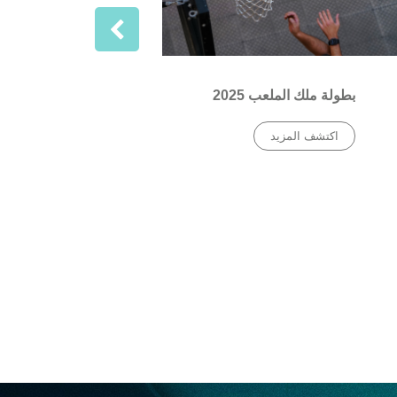
›
بطولة ملك الملعب 2025
اكتشف المزيد
عيد الأضحى 6
اكتشف ال